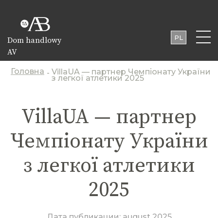
PL
Dom handlowy
AV
UA
EN
Головна
VillaUA — партнер Чемпіонату України
-
з легкої атлетики 2025
VillaUA — партнер
Чемпіонату України
з легкої атлетики
2025
Дата публикации:
august 2025