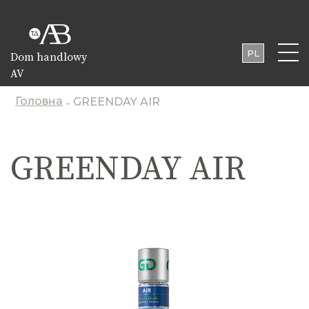
PL
Dom handlowy
AV
UA
EN
Головна
GREENDAY AIR
-
GREENDAY AIR