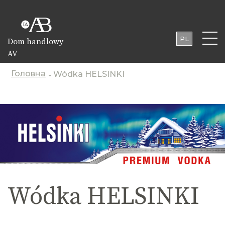
PL
Dom handlowy
AV
UA
EN
Головна
Wódka HELSINKI
-
Wódka HELSINKI