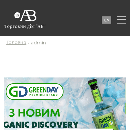
UA
Торговий дім "АВ"
EN
PL
Головна
admin
-