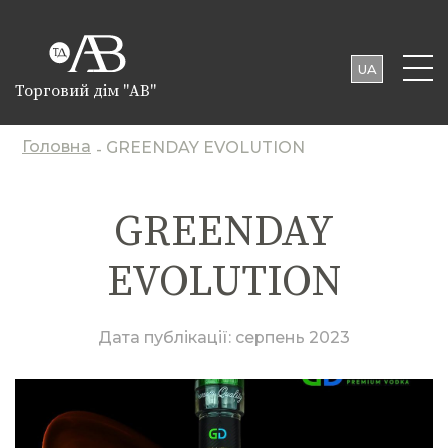
UA
Торговий дім "АВ"
EN
PL
Головна
GREENDAY EVOLUTION
-
GREENDAY
EVOLUTION
Дата публікації:
серпень 2023