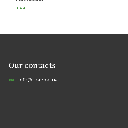
...
...
Our contacts
info@tdav.net.ua