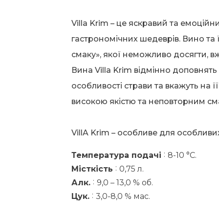
Villa Krim – це яскравий та емоцій
гастрономічних шедеврів. Вино та
смаку», якої неможливо досягти, в
Вина Villa Krim відмінно доповнять 
особливості страви та вкажуть на ї
високою якістю та неповторним см
VillA Krim – особливе для особливи
:
Температура подачі
8-10 °C.
:
Місткість
0,75 л.
:
Алк.
9,0 – 13,0 % об.
:
Цук.
3,0-8,0 % мас.