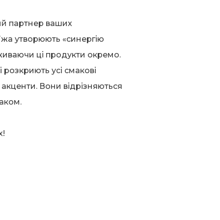
ний партнер ваших
 їжа утворюють «синергію
живаючи ці продукти окремо.
і розкриють усі смакові
ї акценти. Вони відрізняються
аком.
х!