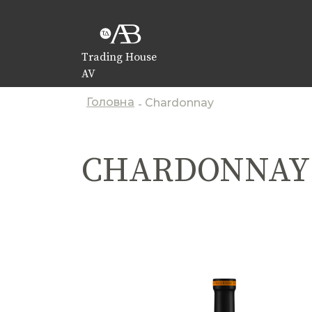
Trading House
AV
Головна
Chardonnay
-
CHARDONNAY