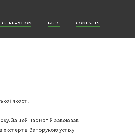
COOPERATION
BLOG
CONTACTS
ької якості.
року. За цей час напій завоював
в експертів. Запорукою успіху