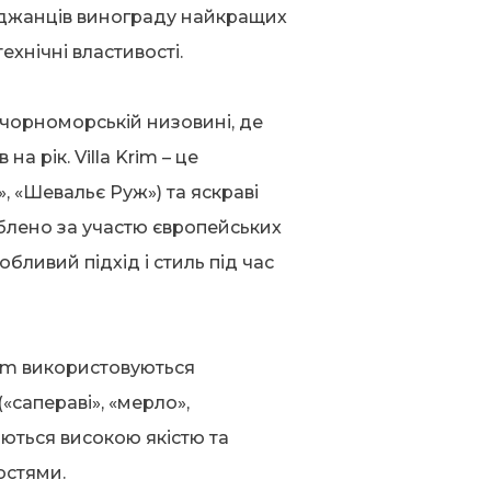
 саджанців винограду найкращих
ехнічні властивості.
чорноморській низовині, де
а рік. Villa Krim – це
, «Шевальє Руж») та яскраві
облено за участю європейських
бливий підхід і стиль під час
Krim використовуються
(«сапераві», «мерло»,
яються високою якістю та
остями.