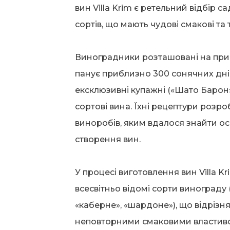
вин Villa Krim є ретельний відбір
сортів, що мають чудові смакові та т
Виноградники розташовані на при
панує приблизно 300 сонячних днів н
ексклюзивні купажні («Шато Барон»
сортові вина. Їхні рецептури розр
виноробів, яким вдалося знайти осо
створення вин.
У процесі виготовлення вин Villa 
всесвітньо відомі сорти винограду 
«каберне», «шардоне»), що відрізн
неповторними смаковими властив