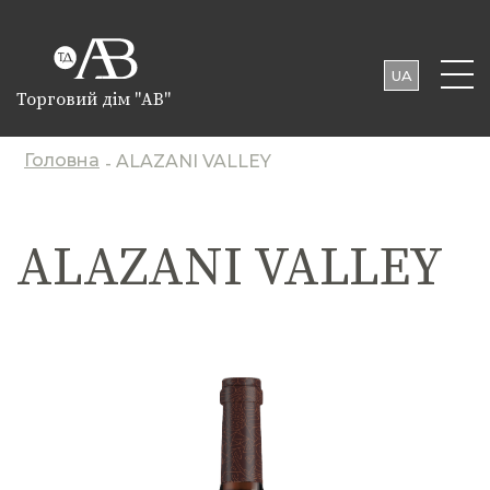
UA
Торговий дім "АВ"
EN
PL
Головна
ALAZANI VALLEY
-
ALAZANI VALLEY