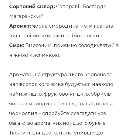
Сортовий склад:
Сапераві і Бастардо
Магарачский
Аромат:
чорна смородина, ноти граната,
вишневі мотиви, ожина і чорнослив.
Смак:
Виразний, приємно солодкуватий з
ніжною кислинкою.
Ароматична структура цього червоного
напівсолодкого вина будується навколо
найніжніших фруктово-ягідних обрисів:
чорна смородина, вишня, гранат, ожина,
чорнослив – спробуйте розгадати усе
багатство ароматних нот цього букета.
Тільки після цього, приступивши до