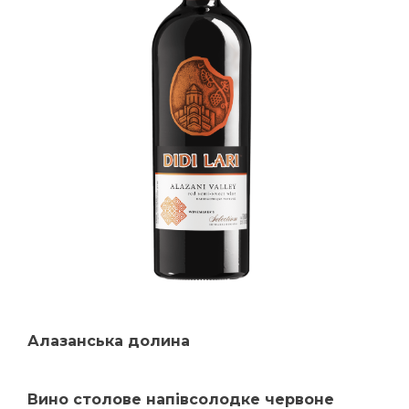
Алазанська долина
Вино столове напівсолодке червоне