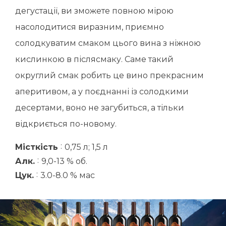
дегустації, ви зможете повною мірою
насолодитися виразним, приємно
солодкуватим смаком цього вина з ніжною
кислинкою в післясмаку. Саме такий
округлий смак робить це вино прекрасним
аперитивом, а у поєднанні із солодкими
десертами, воно не загубиться, а тільки
відкриється по-новому.
:
Місткість
0,75 л; 1,5 л
:
Алк.
9,0-13 % об.
:
Цук.
3.0-8.0 % мас