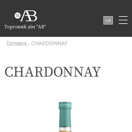
UA
Торговий дім "АВ"
EN
PL
Головна
CHARDONNAY
-
CHARDONNAY