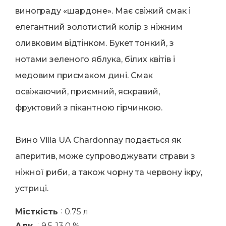
винограду «шардоне». Має свіжий смак і
елегантний золотистий колір з ніжним
оливковим відтінком. Букет тонкий, з
нотами зеленого яблука, білих квітів і
медовим присмаком дині. Смак
освіжаючий, приємний, яскравий,
фруктовий з пікантною гірчинкою.
Вино Villa UA Chardonnay подається як
аперитив, може супроводжувати страви з
ніжної риби, а також чорну та червону ікру,
устриці.
:
Місткість
0.75 л
:
Алк.
9.5-13.0 %