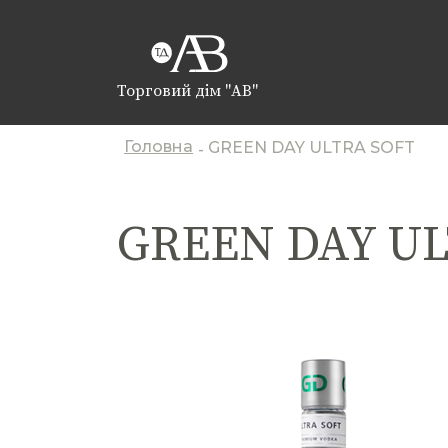
Торговий дім "АВ"
Головна
GREEN DAY ULTRA SOFT
-
GREEN DAY UL