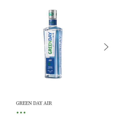
...
...
GREEN DAY AIR
GREEN DAY P