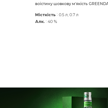
воістину шовкову м’якість GREEND
:
Місткість
0.5 л; 0.7 л
:
Алк.
40 %