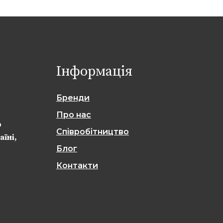
Інформація
Бренди
Про нас
р
Cпівробітництво
аїні,
Блог
Контакти