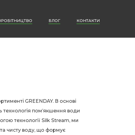
ВРОБІТНИЦТВО
БЛОГ
КОНТАКТИ
ортименті GREENDAY. В основі
ь технологія пом’якшення води
гою технології Silk Stream, ми
та чисту воду, що формує