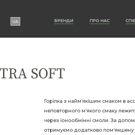
БРЕНДИ
ПРО НАС
CПІ
UA
EN
PL
TRA SOFT
Горілка з найм’якішим смаком в ас
неповторного м’якого смаку лежит
через іонообмінні смоли. За допомо
отримуємо додатково пом’якшену 