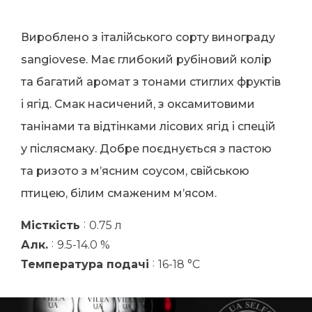
Вироблено з італійського сорту винограду
sangiovese. Має глибокий рубіновий колір
та багатий аромат з тонами стиглих фруктів
і ягід. Смак насичений, з оксамитовими
танінами та відтінками лісових ягід і спецій
у післясмаку. Добре поєднується з пастою
та ризото з м’ясним соусом, свійською
птицею, білим смаженим м’ясом.
:
Місткість
0.75 л
:
Алк.
9.5-14.0 %
:
Температура подачі
16-18 °C