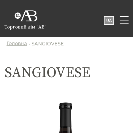
UA
Торговий дім "АВ"
EN
PL
Головна
SANGIOVESE
-
SANGIOVESE