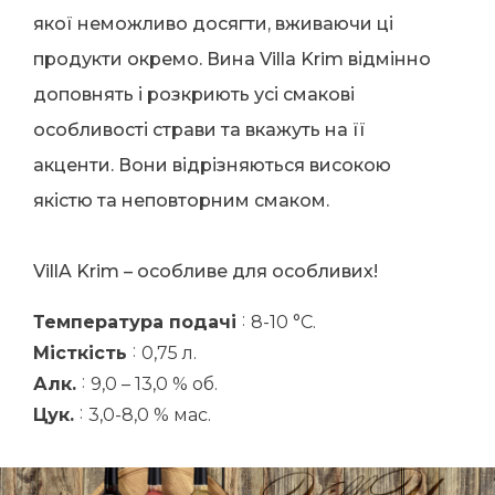
якої неможливо досягти, вживаючи ці
продукти окремо. Вина Villa Krim відмінно
доповнять і розкриють усі смакові
особливості страви та вкажуть на її
акценти. Вони відрізняються високою
якістю та неповторним смаком.
VillA Krim – особливе для особливих!
:
Температура подачі
8-10 °C.
:
Місткість
0,75 л.
:
Алк.
9,0 – 13,0 % об.
:
Цук.
3,0-8,0 % мас.