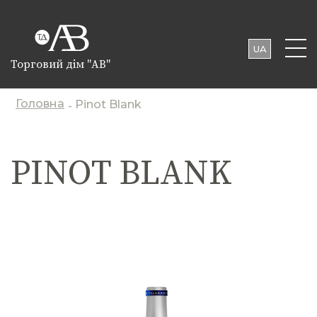
UA
Торговий дім "АВ"
EN
PL
Головна
Pinot Blank
-
PINOT BLANK