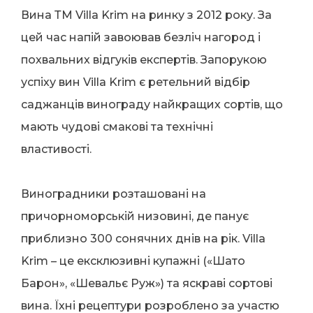
Вина ТМ Villa Krim на ринку з 2012 року. За
цей час напій завоював безліч нагород і
похвальних відгуків експертів. Запорукою
успіху вин Villa Krim є ретельний відбір
саджанців винограду найкращих сортів, що
мають чудові смакові та технічні
властивості.
Виноградники розташовані на
причорноморській низовині, де панує
приблизно 300 сонячних днів на рік. Villa
Krim – це ексклюзивні купажні («Шато
Барон», «Шевальє Руж») та яскраві сортові
вина. Їхні рецептури розроблено за участю