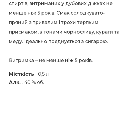
спиртів, витриманих у дубових діжках не
менше ніж 5 років. Смак солодкувато-
пряний з тривалим і трохи терпким
присмаком, з тонами чорносливу, кураги та
меду. Ідеально поєднується з сигарою.
Витримка – не менше ніж 5 років.
:
Місткість
0,5 л
:
Алк.
40 % об.