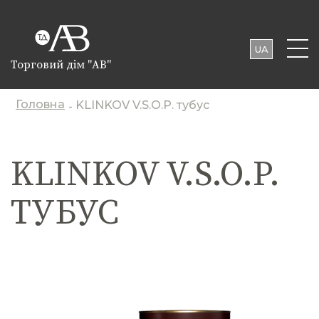
UA
Торговий дім "АВ"
EN
PL
Головна
KLINKOV V.S.O.P. тубус
-
KLINKOV V.S.O.P.
ТУБУС