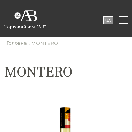
UA
Торговий дім "АВ"
EN
PL
Головна
MONTERO
-
MONTERO