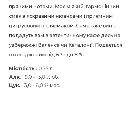
пряними нотами. Має м’який, гармонійний
смак з яскравими нюансами і приємним
цитрусовим післясмаком. Саме таке вино
подадуть вам в автентичному кафе десь на
узбережжі Валенсії чи Каталонії. Подається
охолодженим від 6 °с до 8 °c.
:
Місткість
0.75 л
:
Алк.
9,0 - 13,0 % об.
:
Цук.
3,0 - 8,0 % мас.